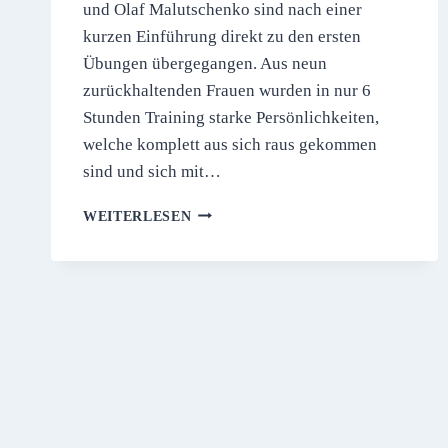
und Olaf Malutschenko sind nach einer
kurzen Einführung direkt zu den ersten
Übungen übergegangen. Aus neun
zurückhaltenden Frauen wurden in nur 6
Stunden Training starke Persönlichkeiten,
welche komplett aus sich raus gekommen
sind und sich mit…
SEI
WEITERLESEN
DIE
HELDIN
DEINES
LEBENS,
NICHT
DAS
OPFER!