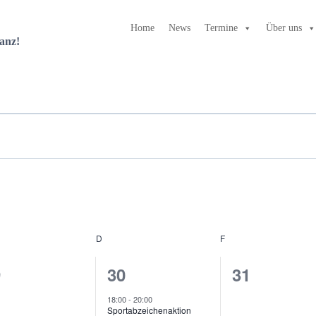
Home
News
Termine
Über uns
anz!
TWOCH
D
DONNERSTAG
F
FREITAG
1
0
9
30
31
ranstaltungen,
Veranstaltung,
Veranstal
18:00
-
20:00
Sportabzeichenaktion