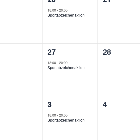
ranstaltungen,
Veranstaltung,
Veranstal
18:00
-
20:00
Sportabzeichenaktion
1
0
6
27
28
ranstaltungen,
Veranstaltung,
Veranstal
18:00
-
20:00
Sportabzeichenaktion
1
0
3
4
ranstaltungen,
Veranstaltung,
Veranstal
18:00
-
20:00
Sportabzeichenaktion