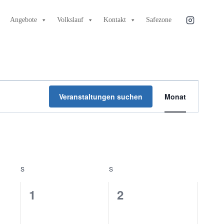
Angebote
Volkslauf
Kontakt
Safezone
Veranstal
Veranstaltungen suchen
Monat
Ansichten
Navigatio
S
SAMSTAG
S
SONNTAG
0
0
1
2
tungen,
Veranstaltungen,
Veranstaltungen,