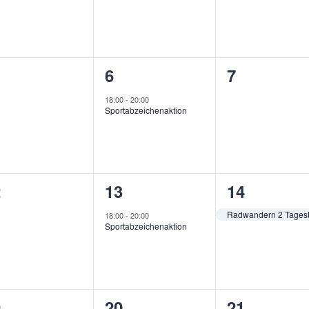
1
0
6
7
ranstaltungen,
Veranstaltung,
Veranstal
18:00
-
20:00
Sportabzeichenaktion
1
1
2
13
14
ranstaltungen,
Veranstaltung,
Veranstalt
Radwandern 2 Tagest
18:00
-
20:00
Sportabzeichenaktion
1
0
9
20
21