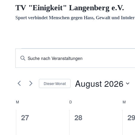
Zum
TV "Einigkeit" Langenberg e.V.
Inhalt
Sport verbindet Menschen gegen Hass, Gewalt und Intoler
springen
Veranstaltungen
Veranstaltungen
Bitte
Schlüsselwort
Suche
eingeben.
und
August 2026
Suche
Dieser Monat
nach
Ansichten,
Datum
Veranstaltungen
wählen.
M
MONTAG
D
DIENSTAG
M
MIT
Kalender
Navigation
Schlüsselwort.
0
0
0
27
28
2
von
Veranstaltungen,
Veranstaltungen,
Ve
Veranstaltungen