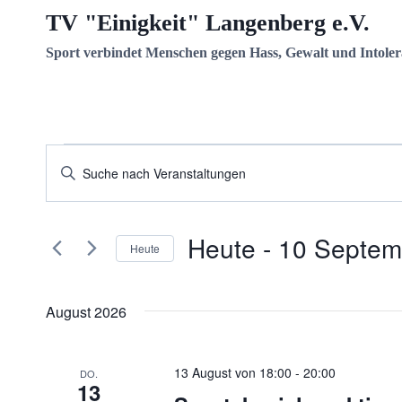
Zum
TV "Einigkeit" Langenberg e.V.
Inhalt
Sport verbindet Menschen gegen Hass, Gewalt und Intoler
springen
Veranstaltungen
Veranstaltungen
Bitte
Schlüsselwort
Suche
eingeben.
und
Heute
 - 
10 Septem
Suche
Heute
nach
Ansichten,
Datum
Veranstaltungen
wählen.
Navigation
August 2026
Schlüsselwort.
13 August von 18:00
-
20:00
DO.
13